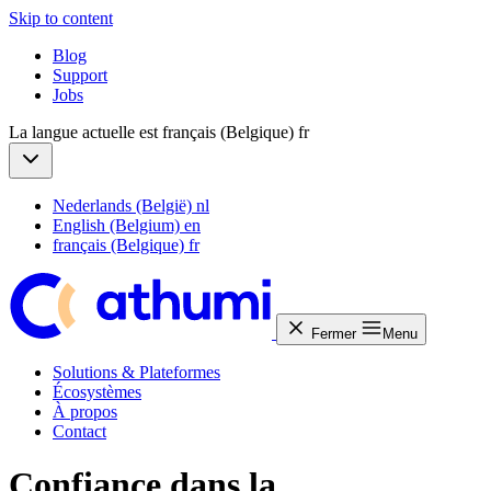
Skip to content
Blog
Support
Jobs
La langue actuelle est français (Belgique)
fr
Nederlands (België)
nl
English (Belgium)
en
français (Belgique)
fr
Fermer
Menu
Solutions & Plateformes
Écosystèmes
À propos
Contact
Confiance dans la