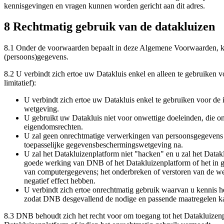
kennisgevingen en vragen kunnen worden gericht aan dit adres.
8 Rechtmatig gebruik van de datakluizen
8.1 Onder de voorwaarden bepaalt in deze Algemene Voorwaarden, kri
(persoons)gegevens.
8.2 U verbindt zich ertoe uw Datakluis enkel en alleen te gebruiken vo
limitatief):
U verbindt zich ertoe uw Datakluis enkel te gebruiken voor de in
wetgeving.
U gebruikt uw Datakluis niet voor onwettige doeleinden, die on
eigendomsrechten.
U zal geen onrechtmatige verwerkingen van persoonsgegevens uit
toepasselijke gegevensbeschermingswetgeving na.
U zal het Datakluizenplatform niet "hacken" en u zal het Datak
goede werking van DNB of het Datakluizenplatform of het in ge
van computergegevens; het onderbreken of verstoren van de wer
negatief effect hebben.
U verbindt zich ertoe onrechtmatig gebruik waarvan u kennis he
zodat DNB desgevallend de nodige en passende maatregelen k
8.3 DNB behoudt zich het recht voor om toegang tot het Datakluizenpl