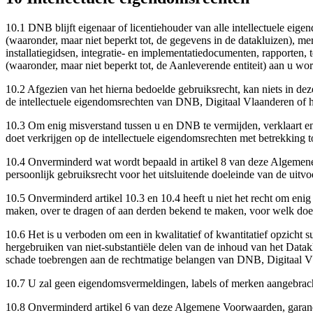
10.1 DNB blijft eigenaar of licentiehouder van alle intellectuele ei
(waaronder, maar niet beperkt tot, de gegevens in de datakluizen), m
installatiegidsen, integratie- en implementatiedocumenten, rapporten, 
(waaronder, maar niet beperkt tot, de Aanleverende entiteit) aan u word
10.2 Afgezien van het hierna bedoelde gebruiksrecht, kan niets in de
de intellectuele eigendomsrechten van DNB, Digitaal Vlaanderen of h
10.3 Om enig misverstand tussen u en DNB te vermijden, verklaart en 
doet verkrijgen op de intellectuele eigendomsrechten met betrekking t
10.4 Onverminderd wat wordt bepaald in artikel 8 van deze Algemene V
persoonlijk gebruiksrecht voor het uitsluitende doeleinde van de uitv
10.5 Onverminderd artikel 10.3 en 10.4 heeft u niet het recht om enig
maken, over te dragen of aan derden bekend te maken, voor welk doe
10.6 Het is u verboden om een in kwalitatief of kwantitatief opzicht 
hergebruiken van niet-substantiële delen van de inhoud van het Dataklu
schade toebrengen aan de rechtmatige belangen van DNB, Digitaal Vla
10.7 U zal geen eigendomsvermeldingen, labels of merken aangebrac
10.8 Onverminderd artikel 6 van deze Algemene Voorwaarden, garande