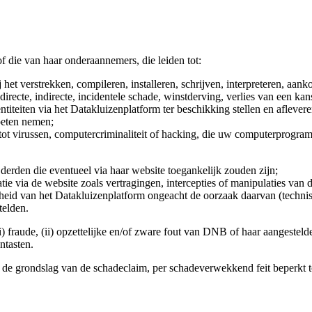
f die van haar onderaannemers, die leiden tot:
ij het verstrekken, compileren, installeren, schrijven, interpreteren, aa
irecte, indirecte, incidentele schade, winstderving, verlies van een ka
ntiteiten via het Datakluizenplatform ter beschikking stellen en afleve
oeten nemen;
 tot virussen, computercriminaliteit of hacking, die uw computerprogra
derden die eventueel via haar website toegankelijk zouden zijn;
ie via de website zoals vertragingen, intercepties of manipulaties van 
eid van het Datakluizenplatform ongeacht de oorzaak daarvan (technisc
telden.
 fraude, (ii) opzettelijke en/of zware fout van DNB of haar aangesteld
ntasten.
t de grondslag van de schadeclaim, per schadeverwekkend feit beperkt t