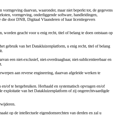
 en vormgeving daarvan, waaronder, maar niet beperkt tot, de gegevens
 teksten, vormgeving, onderliggende software, handleidingen,
tie die door DNB, Digitaal Vlaanderen of haar licentiegevers
 worden geacht voor u enig recht, titel of belang te doen ontstaan op
t gebruik van het Datakluizenplatform, u enig recht, titel of belang
t.
an een niet-exclusief, niet-overdraagbaar, niet-sublicentieerbaar en
t.
derwerpen aan reverse engineering, daarvan afgeleide werken te
en en/of te hergebruiken. Herhaald en systematisch opvragen en/of
ale exploitatie van het Datakluizenplatform of zij ongerechtvaardigde
wijderen.
akt op de intellectuele eigendomsrechten van derden en zal u