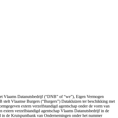
 het Vlaams Datanutsbedrijf (“DNB” of “we”), Eigen Vermogen
 stelt Vlaamse Burgers (“Burgers”) Datakluizen ter beschikking met
k vormgegeven extern verzelfstandigd agentschap onder de vorm van
en extern verzelfstandigd agentschap Vlaams Datanutsbedrijf in de
kend in de Kruispuntbank van Ondernemingen onder het nummer