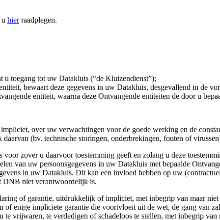
n u
hier
raadplegen.
nt u toegang tot uw Datakluis (“de Kluizendienst”);
ntiteit, bewaart deze gegevens in uw Datakluis, desgevallend in de vor
vangende entiteit, waarna deze Ontvangende entiteiten de door u bepa
f impliciet, over uw verwachtingen voor de goede werking en de constan
k daarvan (bv. technische storingen, onderbrekingen, fouten of virussen
 voor zover u daarvoor toestemming geeft en zolang u deze toestemming
len van uw persoonsgegevens in uw Datakluis met bepaalde Ontvangende
ens in uw Datakluis. Dit kan een invloed hebben op uw (contractuele) 
et DNB niet verantwoordelijk is.
ing of garantie, uitdrukkelijk of impliciet, met inbegrip van maar niet 
 of enige impliciete garantie die voortvloeit uit de wet, de gang van z
te vrijwaren, te verdedigen of schadeloos te stellen, met inbegrip van 