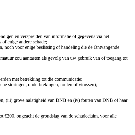
nkondigen en verspreiden van informatie of gegevens via het
ns of enige andere schade;
ren, noch voor enige beslissing of handeling die de Ontvangende
mmatuur zou aantasten als gevolg van uw gebruik van of toegang tot
derden met betrekking tot die communicatie;
he storingen, onderbrekingen, fouten of virussen);
en, (iii) grove nalatigheid van DNB en (iv) fouten van DNB of haar
ot €200, ongeacht de grondslag van de schadeclaim, voor alle