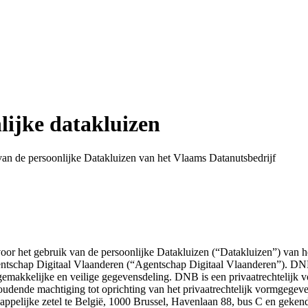
ijke datakluizen
an de persoonlijke Datakluizen van het Vlaams Datanutsbedrijf
or het gebruik van de persoonlijke Datakluizen (“Datakluizen”) van
ntschap Digitaal Vlaanderen (“Agentschap Digitaal Vlaanderen”). DNB
n gemakkelijke en veilige gegevensdeling. DNB is een privaatrechtelij
 houdende machtiging tot oprichting van het privaatrechtelijk vormgegev
happelijke zetel te België, 1000 Brussel, Havenlaan 88, bus C en ge