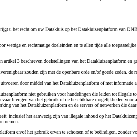
jgt u het recht om uw Datakluis op het Datakluizenplatform van DNB 
or wettige en rechtmatige doeleinden en te allen tijde alle toepasselijk
 artikel 3 beschreven doelstellingen van het Datakluizenplatform en geen
verenigbaar zouden zijn met de openbare orde en/of goede zeden, de re
voeren door middel van het Datakluizenplatform of met informatie afge
luizenplatform niet gebruiken voor handelingen die leiden tot illegale
vaar brengen van het gebruik of de beschikbare mogelijkheden voor ande
king van het Datakluizenplatform en de servers of netwerken die daar
eft, inclusief het aanwezig zijn van illegale inhoud op het Datakluizen
an nemen.
atform en/of het gebruik ervan te schorsen of te beëindigen, zonder v