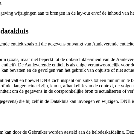
n.
ing wijzigingen aan te brengen in de lay-out en/of de inhoud van het 
 datakluis
nde entiteit zoals zij die gegevens ontvangt van Aanleverende entitei
form (zoals, maar niet beperkt tot de onbeschikbaarheid van de Aanlever
ntiteit). De Aanleverende entiteit is als enige verantwoordelijk voor 
s kan bevatten en de gevolgen van het gebruik van onjuiste of niet actu
iteit valt en hoewel DNB zich inspant om zulks tot een minimum te bep
st of niet langer actueel zijn, kan u, afhankelijk van de context, de vo
eit om de gegevens in de oorspronkelijke bron te actualiseren of ver
egevens) die hij zelf in de Datakluis kan invoegen en wijzigen. DNB is 
form kan door de Gebruiker worden gesteld aan de helpdeskafdeling. Dez