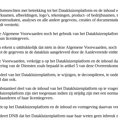
gendomsrechten met betrekking tot het Datakluizenplatform en de inhoud
erknamen, afbeeldingen, logo’s, tekeningen, product- of bedrijfsnamen,
testresultaten, analyses en alle andere gegevens, creaties of documenta
t verstrekt.
ze Algemene Voorwaarden noch het gebruik van het Datakluizenplatform,
un licentiegevers.
erkent u uitdrukkelijk dat niets in deze Algemene Voorwaarden, noch he
ot de gegevens in de datakluis aangeleverd door de Aanleverende entitei
oorwaarden, verkrijgt u op het Datakluizenplatform en de inhoud daarv
oering van de Diensten zoals bepaald in artikel 5 van deze Overeenkoms
 deel van het Datakluizenplatform, te wijzigen, te decompileren, te on
l dan ook.
substantieel deel van de inhoud van het Datakluizenplatform op te vrag
izenplatform zijn niet toegestaan indien zij strijdig zijn met een norm
anderen of haar licentiegevers.
ht op het Datakluizenplatform en de inhoud en vormgeving daarvan ver
ert DNB dat het Datakluizenplatform naar haar weten geen inbreuk ma