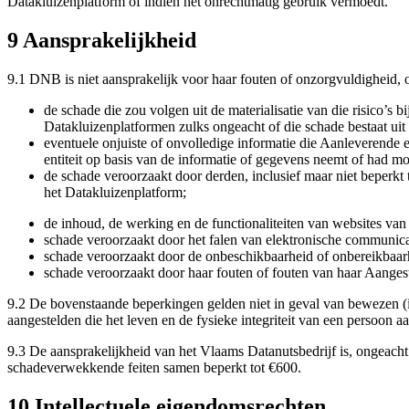
Datakluizenplatform of indien het onrechtmatig gebruik vermoedt.
9 Aansprakelijkheid
9.1 DNB is niet aansprakelijk voor haar fouten of onzorgvuldigheid, o
de schade die zou volgen uit de materialisatie van die risico’s b
Datakluizenplatformen zulks ongeacht of die schade bestaat uit d
eventuele onjuiste of onvolledige informatie die Aanleverende e
entiteit op basis van de informatie of gegevens neemt of had m
de schade veroorzaakt door derden, inclusief maar niet beperkt
het Datakluizenplatform;
de inhoud, de werking en de functionaliteiten van websites van 
schade veroorzaakt door het falen van elektronische communicat
schade veroorzaakt door de onbeschikbaarheid of onbereikbaarh
schade veroorzaakt door haar fouten of fouten van haar Aanges
9.2 De bovenstaande beperkingen gelden niet in geval van bewezen (i)
aangestelden die het leven en de fysieke integriteit van een persoon aa
9.3 De aansprakelijkheid van het Vlaams Datanutsbedrijf is, ongeach
schadeverwekkende feiten samen beperkt tot €600.
10 Intellectuele eigendomsrechten