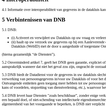
4.1 Informatie over interoperabiliteit van gegevens in de datakluis ka
5 Verbintenissen van DNB
5.1 DNB:
(i) Activeert en verwijdert uw Datakluis op uw vraag en verlee
(ii) haalt op uw verzoek uw gegevens op bij een Aanleverende e
Datakluis (WebID) met de door u aangeduide of toegestane Ont
(hierna gezamenlijk “de Diensten”).
5.2 Onverminderd artikel 7, geeft het DNB geen garantie, expliciet o
aansprakelijk wanneer dat niet het geval zou zijn, ongeacht de oorzaa
5.3 DNB biedt de Datadienst voor de gegevens in uw datakluis slechts
verwerking van persoonsgegevens in/voor uw Datakluis of voor het de
Ontvangende entiteiten geen toegang meer hebben tot uw persoonsgegev
kans of voordelen, stopzetting van dienstverlening, etc.), waarvoor h
5.4 DNB levert haar Diensten "zoals beschikbaar”, zonder enige verklar
een bepaald doel, of niet-schending van intellectuele eigendomsrechten
algemeenheid van het voorgaande te beperken, is DNB niet verplicht u 