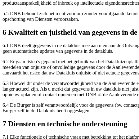
productaansprakelijkheid of inbreuk op intellectuele eigendomsrechte
5.5 DNB behoudt zich het recht voor om zonder voorafgaande kennisgev
opschorting van Diensten veroorzaken.
6 Kwaliteit en juistheid van gegevens in de
6.1 DNB deelt gegevens in de datakluis mee aan u en aan de Ontvange
geen automatische updates van gegevens in de datakluis.
6.2 Er gaan risico’s gepaard met het gebruik van het Datakluizenplat
meedelen van onjuiste of onvolledige gegevens door de Aanleverende e
aanvaardt het risico dat uw Datakluis onjuiste of niet actuele gegeven
6.3 Hoewel dit onder de verantwoordelijkheid van de Aanleverende ent
langer actueel zijn. Als u merkt dat gegevens in uw datakluis niet jui
opnieuw opladen of contact opnemen met DNB of de Aanleverende entit
6.4 De Burger is zelf verantwoordelijk voor de gegevens (bv. contactg
Burger zelf in de Datakluis heeft opgeslagen.
7 Diensten en technische ondersteuning
7.1 Elke functionele of technische vraag met betrekking tot het plat