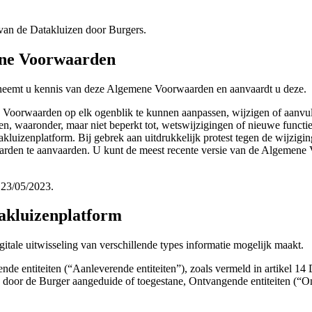
van de Datakluizen door Burgers.
ene Voorwaarden
, neemt u kennis van deze Algemene Voorwaarden en aanvaardt u deze.
oorwaarden op elk ogenblik te kunnen aanpassen, wijzigen of aanvull
en, waaronder, maar niet beperkt tot, wetswijzigingen of nieuwe funct
luizenplatform. Bij gebrek aan uitdrukkelijk protest tegen de wijzi
rden te aanvaarden. U kunt de meest recente versie van de Algemene
 23/05/2023.
takluizenplatform
itale uitwisseling van verschillende types informatie mogelijk maakt.
de entiteiten (“Aanleverende entiteiten”), zoals vermeld in artikel 14
door de Burger aangeduide of toegestane, Ontvangende entiteiten (“Ont