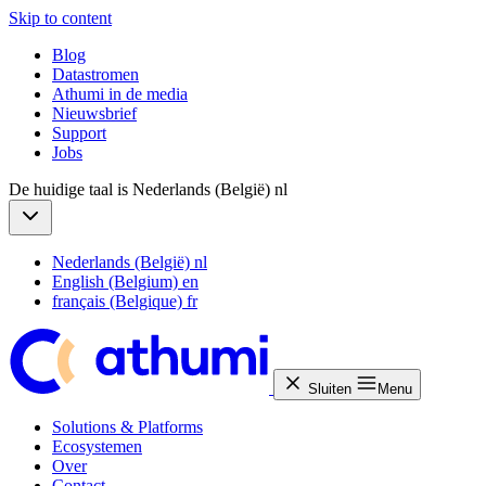
Skip to content
Blog
Datastromen
Athumi in de media
Nieuwsbrief
Support
Jobs
De huidige taal is Nederlands (België)
nl
Nederlands (België)
nl
English (Belgium)
en
français (Belgique)
fr
Sluiten
Menu
Solutions & Platforms
Ecosystemen
Over
Contact